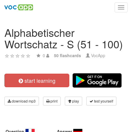
Toggl
navig
Alphabetischer
Wortschatz - S (51 - 100)
0
50 flashcards
VocApp
start learning
download mp3
print
play
test yourself
Question
Answer