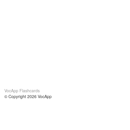
VocApp Flashcards
© Copyright 2026 VocApp
02-798 Mielczarskiego 8/58
Warsaw, Poland (EU)