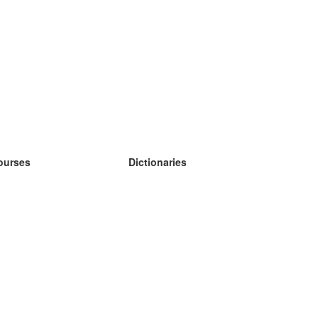
ourses
Dictionaries
earn German
earn Spanish
earn French
earn Russian
earn Norwegian
earn Swedish