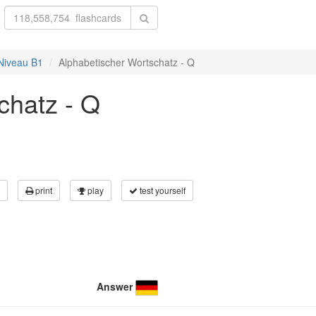
 Niveau B1
Alphabetischer Wortschatz - Q
chatz - Q
print
play
test yourself
Answer