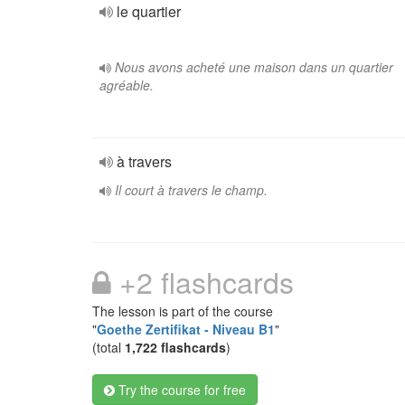
le quartier
Nous avons acheté une maison dans un quartier
agréable.
à travers
Il court à travers le champ.
+2 flashcards
The lesson is part of the course
"
Goethe Zertifikat - Niveau B1
"
(total
1,722 flashcards
)
Try the course for free