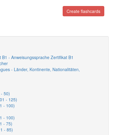
Create flashcards
at B1 - Anweisungssprache Zertifikat B1
ächer
angues - Länder, Kontinente, Nationalitäten,
 - 50)
01 - 125)
1 - 100)
1 - 100)
1 - 75)
1 - 85)