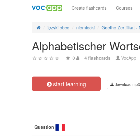
Create flashcards
Courses
języki obce
niemiecki
Goethe Zertifikat -
Alphabetischer Worts
0
4 flashcards
VocApp
start learning
download mp3
Question