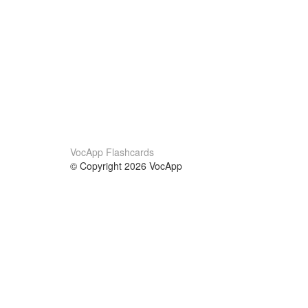
VocApp Flashcards
© Copyright 2026 VocApp
02-798 Mielczarskiego 8/58
Warsaw, Poland (EU)