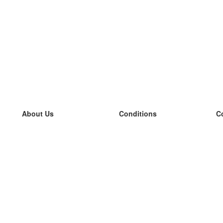
About Us
Conditions
C
our team
100% guarantee
L
Blog
privacy policy
L
terms
L
Contact
GDPR
L
contact
L
More
L
Help
new flashcards
Frequently asked questions
some blogs
a catalogue