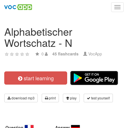
Toggl
navig
Alphabetischer
Wortschatz - N
0
45 flashcards
VocApp
start learning
download mp3
print
play
test yourself
Question
Answer