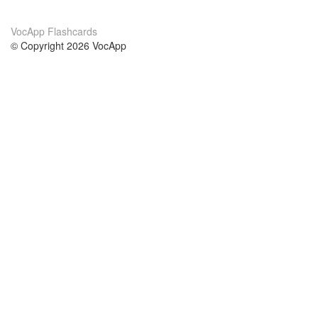
VocApp Flashcards
© Copyright 2026 VocApp
02-798 Mielczarskiego 8/58
Warsaw, Poland (EU)
About Us
Conditions
our team
100% guarantee
Blog
privacy policy
terms
Contact
GDPR
contact
Courses
Help