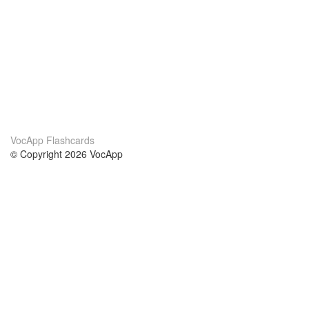
VocApp Flashcards
© Copyright 2026 VocApp
02-798 Mielczarskiego 8/58
Warsaw, Poland (EU)