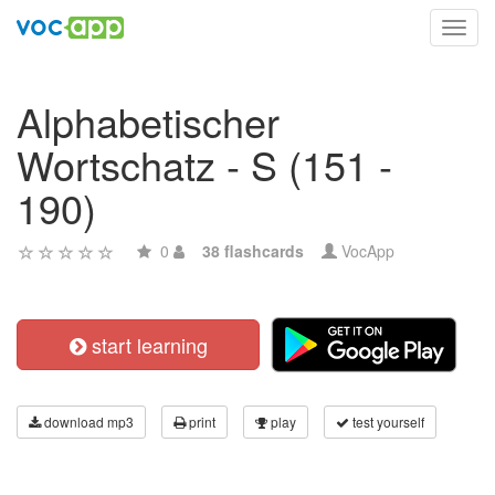
Toggl
navig
Alphabetischer
Wortschatz - S (151 -
190)
0
38 flashcards
VocApp
start learning
download mp3
print
play
test yourself