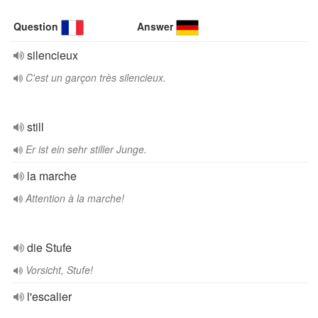
Question
Answer
silencieux
C'est un garçon très silencieux.
still
Er ist ein sehr stiller Junge.
la marche
Attention à la marche!
die Stufe
Vorsicht, Stufe!
l'escalier