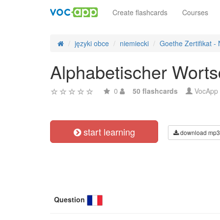
Create flashcards
Courses
języki obce
niemiecki
Goethe Zertifikat -
Alphabetischer Wortsc
0
50 flashcards
VocApp
start learning
download mp3
Question