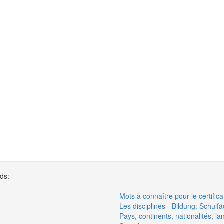
rds:
Mots à connaître pour le certific
Les disciplines - Bildung: Schulf
Pays, continents, nationalités, l