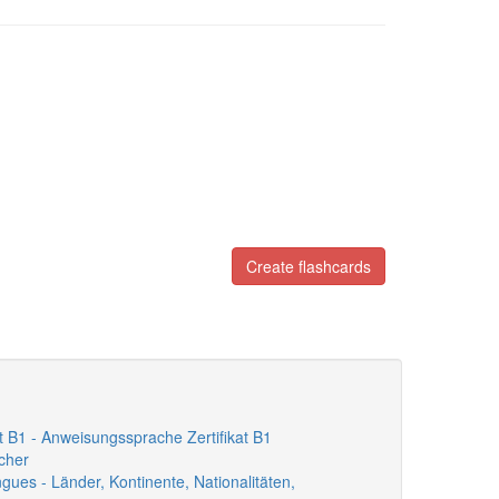
Create flashcards
at B1 - Anweisungssprache Zertifikat B1
ächer
angues - Länder, Kontinente, Nationalitäten,