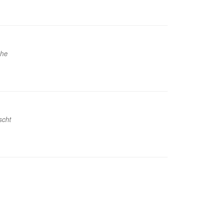
che
scht