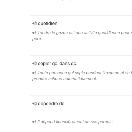
quotidien
Tondre le gazon est une activité quotidienne pour
père.
copier qc. dans qc.
Toute personne qui copie pendant l'examen et se f
prendre échoue automatiquement.
dépendre de
Il dépend financièrement de ses parents.