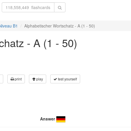
 Niveau B1
Alphabetischer Wortschatz - A (1 - 50)
hatz - A (1 - 50)
print
play
test yourself
Answer