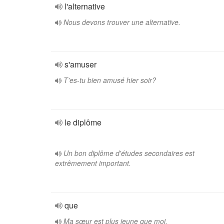
l'alternative
Nous devons trouver une alternative.
s'amuser
T'es-tu bien amusé hier soir?
le diplôme
Un bon diplôme d'études secondaires est
extrêmement important.
que
Ma sœur est plus jeune que moi.