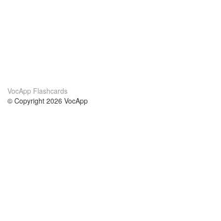
VocApp Flashcards
© Copyright 2026 VocApp
02-798 Mielczarskiego 8/58
Warsaw, Poland (EU)
About Us
Conditions