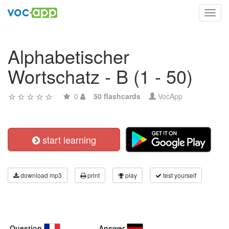
Toggl
navig
Alphabetischer
Wortschatz - B (1 - 50)
0
50 flashcards
VocApp
start learning
download mp3
print
play
test yourself
Question
Answer