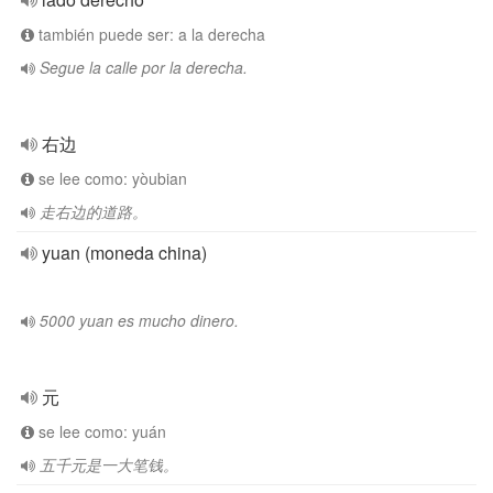
también puede ser: a la derecha
Segue la calle por la derecha.
右边
se lee como: yòubian
走右边的道路。
yuan (moneda china)
5000 yuan es mucho dinero.
元
se lee como: yuán
五千元是一大笔钱。