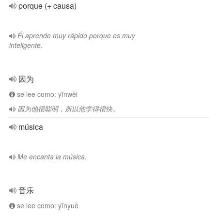
porque (+ causa)
Él aprende muy rápido porque es muy
inteligente.
因为
se lee como: yīnwèi
因为他很聪明，所以他学得很快。
música
Me encanta la música.
音乐
se lee como: yīnyuè