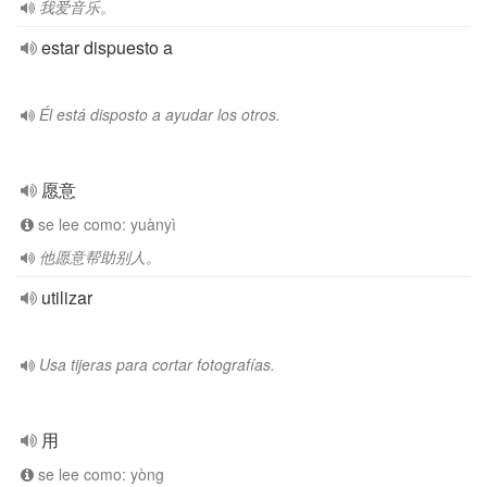
我爱音乐。
estar dispuesto a
Él está disposto a ayudar los otros.
愿意
se lee como: yuànyì
他愿意帮助别人。
utilizar
Usa tijeras para cortar fotografías.
用
se lee como: yòng