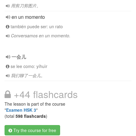
用剪刀剪图片。
en un momento
también puede ser: un rato
Conversamos en un momento.
一会儿
se lee como: yíhuìr
我们聊了一会儿。
+44 flashcards
The lesson is part of the course
"
Examen HSK 3
"
(total
598 flashcards
)
Try the course for free