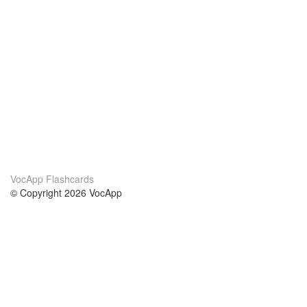
VocApp Flashcards
© Copyright 2026 VocApp
02-798 Mielczarskiego 8/58
Warsaw, Poland (EU)