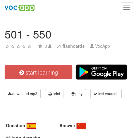
Toggl
navig
501 - 550
0
51 flashcards
VocApp
start learning
download mp3
print
play
test yourself
Question
Answer
lado derecho