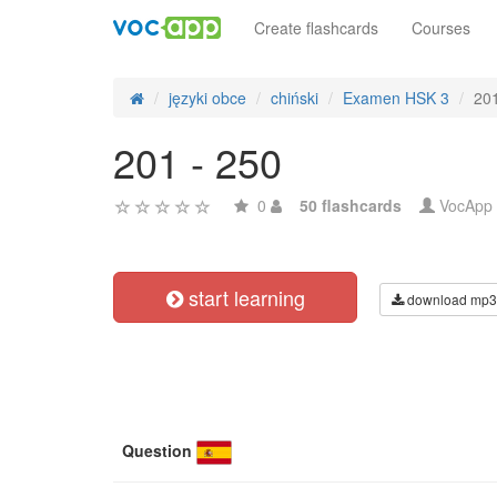
Create flashcards
Courses
języki obce
chiński
Examen HSK 3
201
201 - 250
0
50 flashcards
VocApp
start learning
download mp3
Question