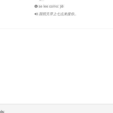
se lee como: jiē
我明天早上七点来接你。
rds: