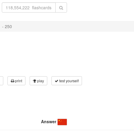
 - 250
print
play
test yourself
Answer