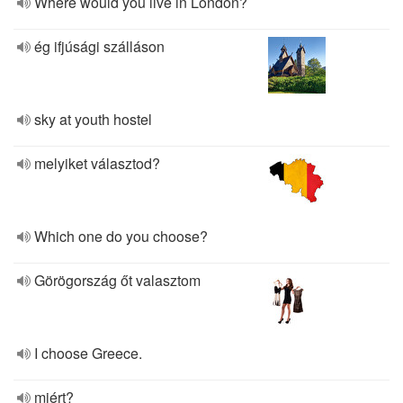
Where would you live in London?
ég ifjúsági szálláson
sky at youth hostel
melyiket választod?
Which one do you choose?
Görögország őt valasztom
I choose Greece.
miért?