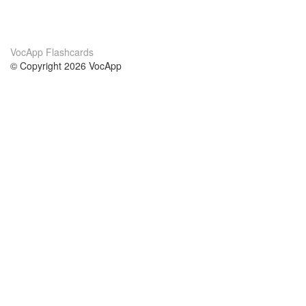
VocApp Flashcards
© Copyright 2026 VocApp
02-798 Mielczarskiego 8/58
Warsaw, Poland (EU)
About Us
Conditions
our team
100% guarantee
Blog
privacy policy
terms
Contact
GDPR
contact