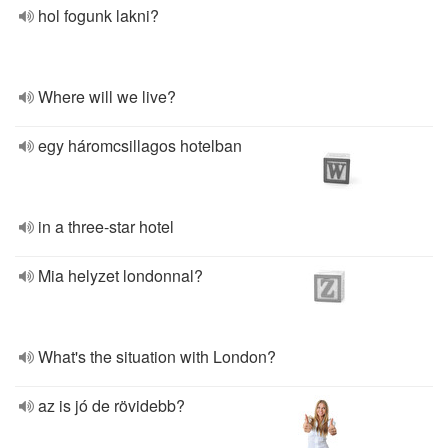
hol fogunk lakni?
Where will we live?
egy háromcsillagos hotelban
in a three-star hotel
Mia helyzet londonnal?
What's the situation with London?
az is jó de rövidebb?