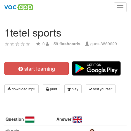
Toggl
navig
1tetel sports
0
59 flashcards
guest3869629
start learning
download mp3
print
play
test yourself
Question
Answer
szia