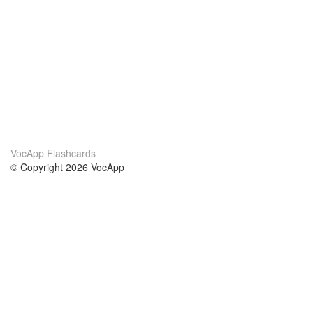
VocApp Flashcards
© Copyright 2026 VocApp
02-798 Mielczarskiego 8/58
Warsaw, Poland (EU)