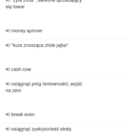
się towar
money spinner
"kura znosząca złote jajka"
cash cow
osiągnąć próg rentownośći, wyjść
na zero
break even
osiągnąć zysk/ponieść straty