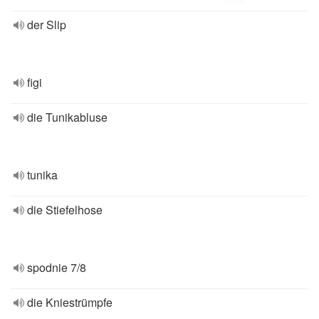
der Slip
figi
die Tunikabluse
tunika
die Stiefelhose
spodnie 7/8
die Kniestrümpfe