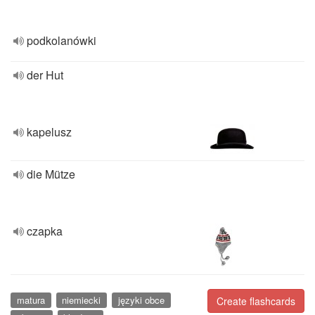
podkolanówki
der Hut
kapelusz
die Mütze
czapka
matura
niemiecki
języki obce
Create flashcards