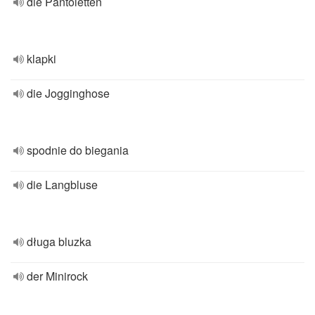
die Pantoletten
klapki
die Jogginghose
spodnie do biegania
die Langbluse
długa bluzka
der Minirock