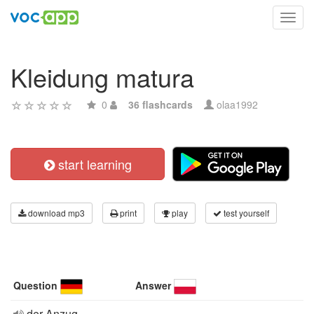
Toggl
navig
Kleidung matura
0
36 flashcards
olaa1992
start learning
download mp3
print
play
test yourself
Question
Answer
der Anzug