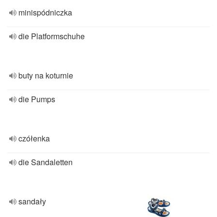
minispódniczka
die Platformschuhe
buty na koturnie
die Pumps
czółenka
die Sandaletten
sandały