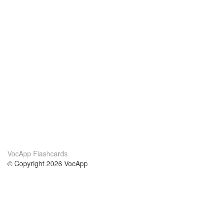
VocApp Flashcards
© Copyright 2026 VocApp
02-798 Mielczarskiego 8/58
Warsaw, Poland (EU)