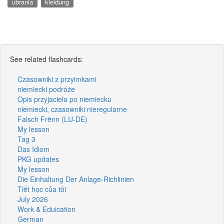
ubrania
kleidung
See related flashcards:
Czasowniki z przyimkami
niemiecki podróże
Opis przyjaciela po niemiecku
niemiecki, czasowniki nieregularne
Falsch Frënn (LU-DE)
My lesson
Tag 3
Das Idiom
PKG updates
My lesson
Die Einhaltung Der Anlage-Richlinien
Tiết học của tôi
July 2026
Work & Eduication
German