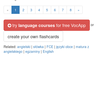
«
1
2
3
4
5
6
7
8
»
try
for free VocApp
language courses
or
create your own flashcards
Related:
angielski
|
słówka
|
FCE
|
języki obce
|
matura z
angielskiego
|
egzaminy
|
English