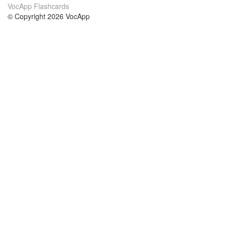
VocApp Flashcards
© Copyright 2026 VocApp
02-798 Mielczarskiego 8/58
Warsaw, Poland (EU)
About Us
Conditions
our team
100% guarantee
Blog
privacy policy
terms
Contact
GDPR
contact
Courses
Help
Learn German
Frequently asked questions
Learn Spanish