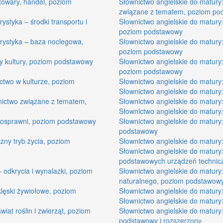
 towary, handel, poziom
Słownictwo angielskie do matury:
związane z tematem, poziom po
ystyka – środki transportu i
Słownictwo angielskie do matury:
poziom podstawowy
urystyka – baza noclegowa,
Słownictwo angielskie do matury:
poziom podstawowy
ny kultury, poziom podstawowy
Słownictwo angielskie do matury
poziom podstawowy
ictwo w kulturze, poziom
Słownictwo angielskie do matury
Słownictwo angielskie do matury
wnictwo związane z tematem,
Słownictwo angielskie do matury
Słownictwo angielskie do matury
łnosprawni, poziom podstawowy
Słownictwo angielskie do matury:
podstawowy
czny tryb życia, poziom
Słownictwo angielskie do matury
Słownictwo angielskie do matury:
podstawowych urządzeń technic
– odkrycia i wynalazki, poziom
Słownictwo angielskie do matury:
naturalnego, poziom podstawow
klęski żywiołowe, poziom
Słownictwo angielskie do matury
Słownictwo angielskie do matury
wiat roślin i zwierząt, poziom
Słownictwo angielskie do matury
podstawowy i rozszerzony