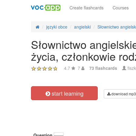
Create flashcards
Courses
języki obce
angielski
Słownictwo angiels
Słownictwo angielskie
życia, członkowie ro
4.7
7
73 flashcards
fisz
start learning
download mp3
Question