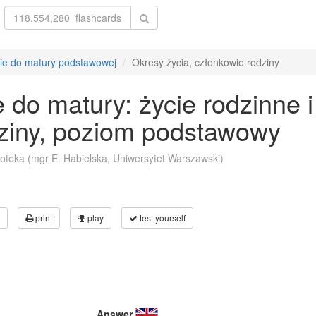
kie do matury podstawowej
Okresy życia, członkowie rodziny
 do matury: życie rodzinne i
dziny, poziom podstawowy
koteka (mgr E. Habielska, Uniwersytet Warszawski)
print
play
test yourself
Answer