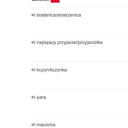
bratanica/siostrzenica
najlepszy przyjaciel/przyjaciółka
kuzyn/kuzynka
para
macocha