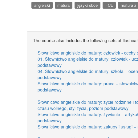
angielski
matura
języki obce
FCE
matura z 
The course also includes the following sets of flashca
Słownictwo angielskie do matury: człowiek - cech
01. Słownictwo angielskie do matury: człowiek - uc
podstawowy
04. Słownictwo angielskie do matury: szkoła – oce
podstawowy.
Słownictwo angielskie do matury: praca – słownic
podstawowy
Słownictwo angielskie do matury: życie rodzinne i 
czasu wolnego, styl życia, poziom podstawowy
Słownictwo angielskie do matury: żywienie – artyk
podstawowy
Słownictwo angielskie do matury: zakupy i usługi 