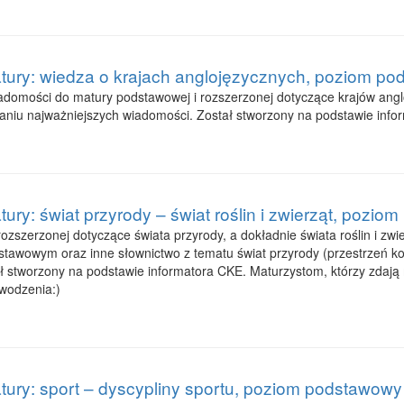
tury: wiedza o krajach anglojęzycznych, poziom po
adomości do matury podstawowej i rozszerzonej dotyczące krajów angl
aniu najważniejszych wiadomości. Został stworzony na podstawie info
ury: świat przyrody – świat roślin i zwierząt, pozio
szerzonej dotyczące świata przyrody, a dokładnie świata roślin i zwier
tawowym oraz inne słownictwo z tematu świat przyrody (przestrzeń ko
ał stworzony na podstawie informatora CKE. Maturzystom, którzy zdaj
wodzenia:)
tury: sport – dyscypliny sportu, poziom podstawowy