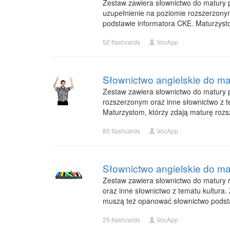
Zestaw zawiera słownictwo do matury po
uzupełnienie na poziomie rozszerzonym
podstawie informatora CKE. Maturzyst
52 flashcards
VocApp
Słownictwo angielskie do ma
Zestaw zawiera słownictwo do matury p
rozszerzonym oraz inne słownictwo z t
Maturzystom, którzy zdają maturę ro
85 flashcards
VocApp
Słownictwo angielskie do ma
Zestaw zawiera słownictwo do matury r
oraz inne słownictwo z tematu kultura
muszą też opanować słownictwo pods
25 flashcards
VocApp