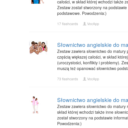
całości, w skład której wchodzi także z
Zestaw został stworzony na podstawie
podstawowe. Powodzenia:)
17 flashcards
VocApp
Słownictwo angielskie do ma
Zestaw zawiera słownictwo do matury p
częścią większej całości, w skład któr
(uroczystości, konflikty i problemy).
muszą też opanować słownictwo pods
73 flashcards
VocApp
Słownictwo angielskie do mat
Zestaw zawiera słownictwo do matury ro
skład której wchodzi także inne słowni
został stworzony na podstawie inform
Powodzenia:)