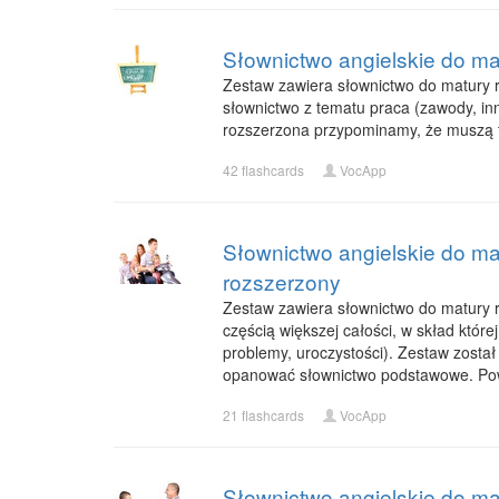
Słownictwo angielskie do ma
Zestaw zawiera słownictwo do matury ro
słownictwo z tematu praca (zawody, in
rozszerzona przypominamy, że muszą 
42 flashcards
VocApp
Słownictwo angielskie do mat
rozszerzony
Zestaw zawiera słownictwo do matury ro
częścią większej całości, w skład któr
problemy, uroczystości). Zestaw zosta
opanować słownictwo podstawowe. Po
21 flashcards
VocApp
Słownictwo angielskie do mat