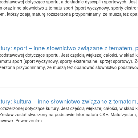
dstawowej dotyczące sportu, a dokładnie dyscyplin sportowych. Jest c
 oraz inne słownictwo z tematu sport (sport wyczynowy, sporty ekstre
om, którzy zdają maturę rozszerzona przypominamy, że muszą też op
tury: sport – inne słownictwo związane z tematem
odstawowej dotyczące sportu. Jest częścią większej całości, w skład k
ematu sport (sport wyczynowy, sporty ekstremalne, sprzęt sportowy). 
zszerzona przypominamy, że muszą też opanować słownictwo podstawo
tury: kultura – inne słownictwo związane z tematem
ozszerzonej dotyczące kultury. Jest częścią większej całości, w skła
. Zestaw został stworzony na podstawie informatora CKE. Maturzystom
tawowe. Powodzenia:)