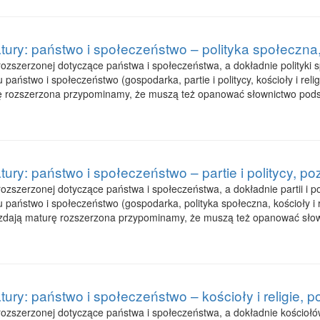
tury: państwo i społeczeństwo – polityka społeczna
zszerzonej dotyczące państwa i społeczeństwa, a dokładnie polityki spo
państwo i społeczeństwo (gospodarka, partie i politycy, kościoły i rel
rę rozszerzona przypominamy, że muszą też opanować słownictwo pod
ury: państwo i społeczeństwo – partie i politycy, p
szerzonej dotyczące państwa i społeczeństwa, a dokładnie partii i poli
 państwo i społeczeństwo (gospodarka, polityka społeczna, kościoły i 
 zdają maturę rozszerzona przypominamy, że muszą też opanować sło
ury: państwo i społeczeństwo – kościoły i religie, 
szerzonej dotyczące państwa i społeczeństwa, a dokładnie kościołów i r