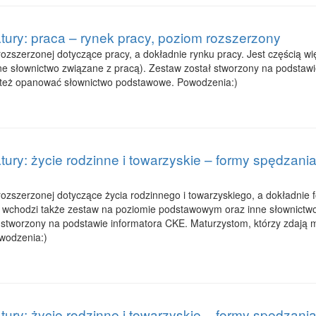
tury: praca – rynek pracy, poziom rozszerzony
zszerzonej dotyczące pracy, a dokładnie rynku pracy. Jest częścią więk
ne słownictwo związane z pracą). Zestaw został stworzony na podstaw
też opanować słownictwo podstawowe. Powodzenia:)
ury: życie rodzinne i towarzyskie – formy spędzania
zszerzonej dotyczące życia rodzinnego i towarzyskiego, a dokładnie f
ej wchodzi także zestaw na poziomie podstawowym oraz inne słownictwo z
ł stworzony na podstawie informatora CKE. Maturzystom, którzy zdają
wodzenia:)
ury: życie rodzinne i towarzyskie – formy spędzania