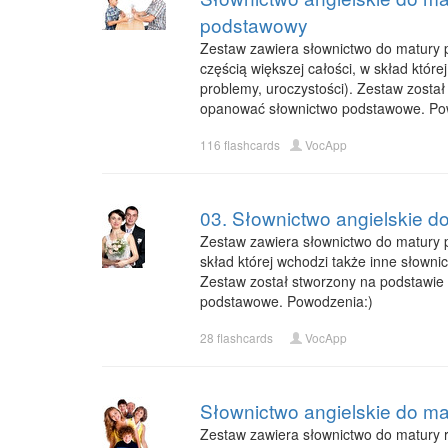
podstawowy
Zestaw zawiera słownictwo do matury p
częścią większej całości, w skład które
problemy, uroczystości). Zestaw zosta
opanować słownictwo podstawowe. Po
116 flashcards
VocApp
03. Słownictwo angielskie do
Zestaw zawiera słownictwo do matury po
skład której wchodzi także inne słownic
Zestaw został stworzony na podstawie
podstawowe. Powodzenia:)
28 flashcards
VocApp
Słownictwo angielskie do mat
Zestaw zawiera słownictwo do matury ro