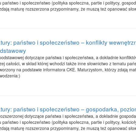
 państwo i społeczeństwo (polityka społeczna, partie i politycy, gosp
 zdają maturę rozszerzona przypominamy, że muszą też opanować sło
tury: państwo i społeczeństwo – konflikty wewnętrz
odstawowy
podstawowej dotyczące państwa i społeczeństwa, a dokładnie konflikt
j całości, w skład której wchodzi także inne słownictwo z tematu państ
stworzony na podstawie informatora CKE. Maturzystom, którzy zdają m
wodzenia:)
tury: państwo i społeczeństwo – gospodarka, pozi
zszerzonej dotyczące państwa i społeczeństwa, a dokładnie gospodarki
państwo i społeczeństwo (polityka społeczna, partie i politycy, kościoł
 zdają maturę rozszerzona przypominamy, że muszą też opanować sło