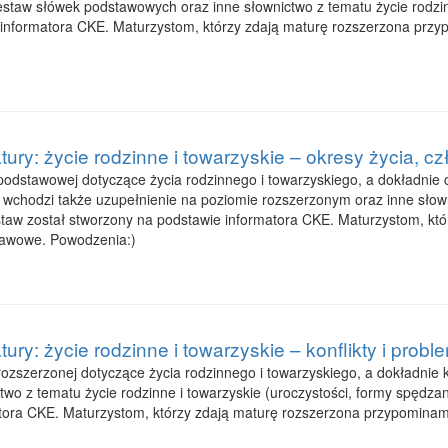
estaw słówek podstawowych oraz inne słownictwo z tematu życie rodzinne
 informatora CKE. Maturzystom, którzy zdają maturę rozszerzona prz
tury: życie rodzinne i towarzyskie – okresy życia, 
odstawowej dotyczące życia rodzinnego i towarzyskiego, a dokładnie c
ej wchodzi także uzupełnienie na poziomie rozszerzonym oraz inne słow
 Zestaw został stworzony na podstawie informatora CKE. Maturzystom, k
tawowe. Powodzenia:)
ury: życie rodzinne i towarzyskie – konflikty i prob
zszerzonej dotyczące życia rodzinnego i towarzyskiego, a dokładnie ko
ctwo z tematu życie rodzinne i towarzyskie (uroczystości, formy spędza
atora CKE. Maturzystom, którzy zdają maturę rozszerzona przypomin