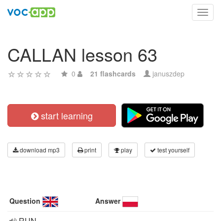
Toggl
navig
CALLAN lesson 63
0
21 flashcards
januszdep
start learning
download mp3
print
play
test yourself
Question
Answer
RUN