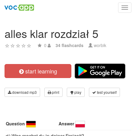
Toggl
navig
alles klar rozdział 5
0
34 flashcards
worbik
start learning
download mp3
print
play
test yourself
Question
Answer
Was machst du in deiner Freizeit?