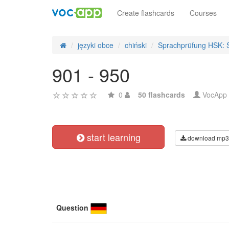
Create flashcards
Courses
języki obce
chiński
Sprachprüfung HSK: S
901 - 950
0
50 flashcards
VocApp
start learning
download mp3
Question