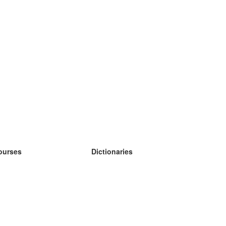
ourses
Dictionaries
earn German
earn Spanish
earn French
earn Russian
earn Norwegian
earn Swedish