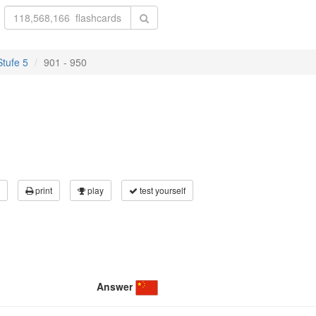
tufe 5
901 - 950
print
play
test yourself
Answer