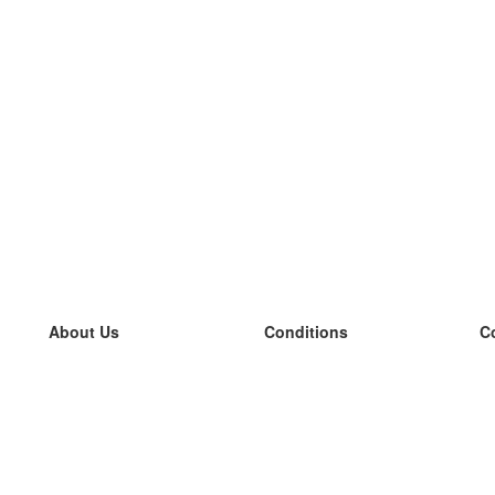
About Us
Conditions
C
our team
100% guarantee
L
Blog
privacy policy
L
terms
L
Contact
GDPR
L
contact
L
More
L
Help
new flashcards