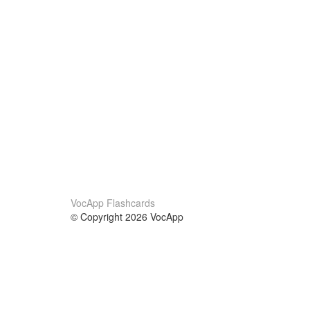
VocApp Flashcards
© Copyright 2026 VocApp
02-798 Mielczarskiego 8/58
Warsaw, Poland (EU)