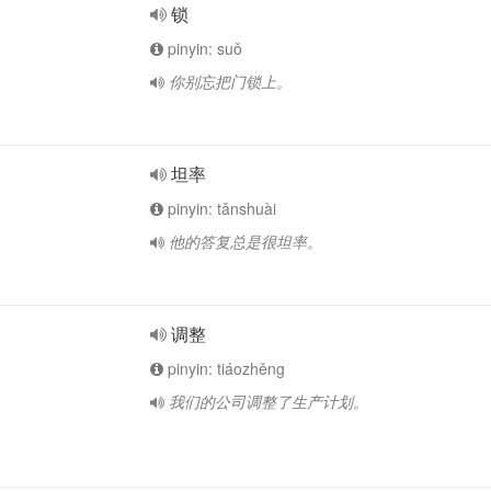
锁
pinyin: suǒ
你别忘把门锁上。
坦率
pinyin: tǎnshuài
他的答复总是很坦率。
调整
pinyin: tiáozhěng
我们的公司调整了生产计划。