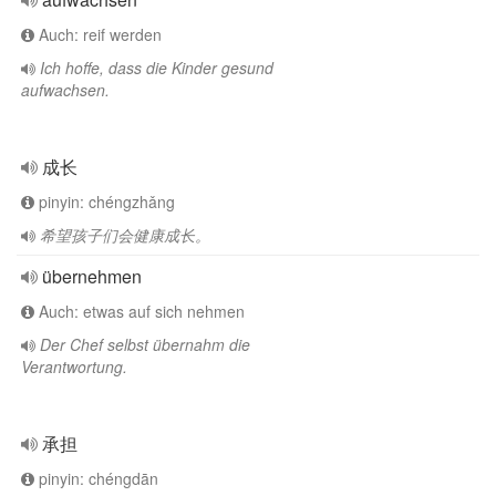
Auch: reif werden
Ich hoffe, dass die Kinder gesund
aufwachsen.
成长
pinyin: chéngzhǎng
希望孩子们会健康成长。
übernehmen
Auch: etwas auf sich nehmen
Der Chef selbst übernahm die
Verantwortung.
承担
pinyin: chéngdān