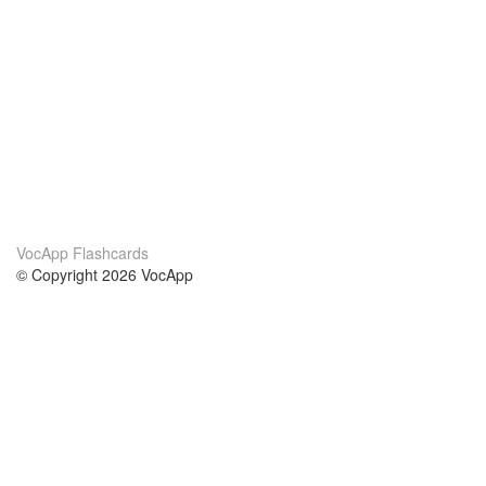
VocApp Flashcards
© Copyright 2026 VocApp
02-798 Mielczarskiego 8/58
Warsaw, Poland (EU)