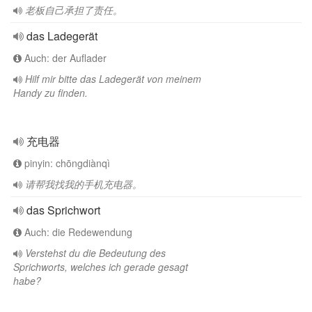
老板自己承担了责任。
das Ladegerät
Auch: der Auflader
Hilf mir bitte das Ladegerät von meinem
Handy zu finden.
充电器
pinyin: chōngdiànqì
请帮我找我的手机充电器。
das Sprichwort
Auch: die Redewendung
Verstehst du die Bedeutung des
Sprichworts, welches ich gerade gesagt
habe?