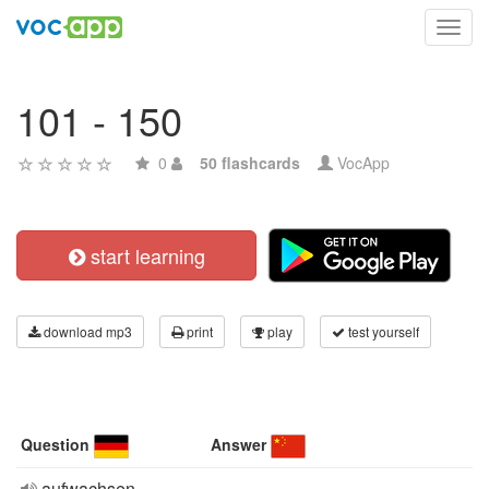
Toggl
navig
101 - 150
0
50 flashcards
VocApp
start learning
download mp3
print
play
test yourself
Question
Answer
aufwachsen