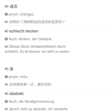
成语
pinyin: chéngyǔ
你明白了我刚刚说的成语的意思吗？
schlecht riechen
Auch: stinken, der Gestank
Dieses Stück Schweinefleisch riecht
schlecht. Es ist besser, es nicht zu essen.
臭
pinyin: chòu
这块猪肉臭一点，最好别吃。
abstrakt
Auch: die Verallgemeinerung
Sprich nicht so abstrakt. Ich verstehe