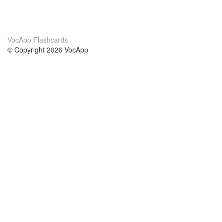
VocApp Flashcards
© Copyright 2026 VocApp
02-798 Mielczarskiego 8/58
Warsaw, Poland (EU)
About Us
Conditions
our team
100% guarantee
Blog
privacy policy
terms
Contact
GDPR
contact