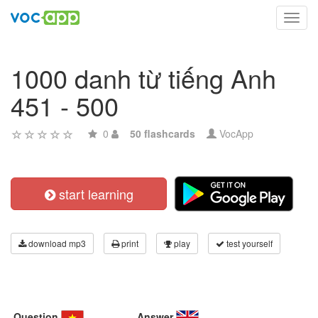
Toggl
navig
1000 danh từ tiếng Anh
451 - 500
0
50 flashcards
VocApp
start learning
download mp3
print
play
test yourself
Question
Answer