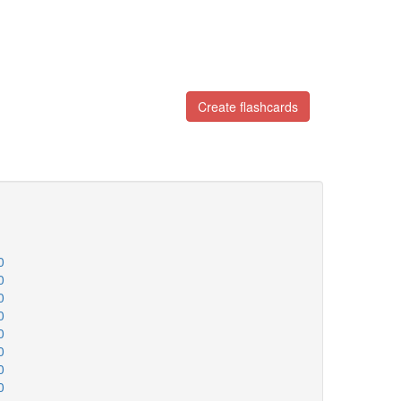
Create flashcards
0
0
0
0
0
0
0
0