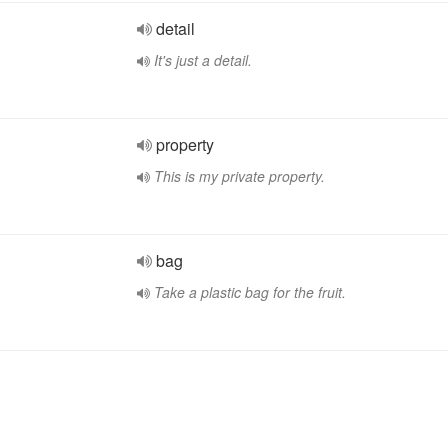
detail
It's just a detail.
property
This is my private property.
bag
Take a plastic bag for the fruit.