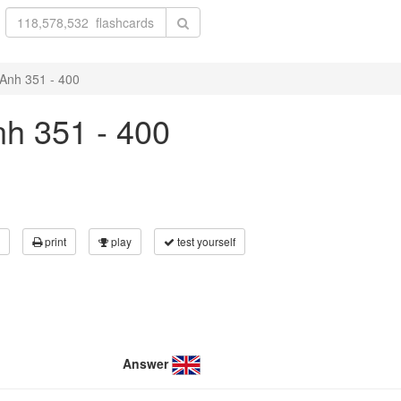
 Anh 351 - 400
nh 351 - 400
print
play
test yourself
Answer