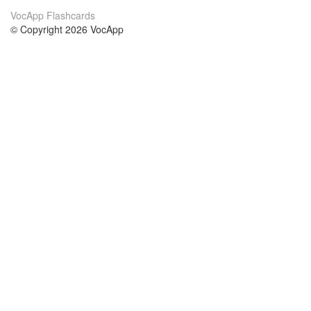
VocApp Flashcards
© Copyright 2026 VocApp
02-798 Mielczarskiego 8/58
Warsaw, Poland (EU)
About Us
Conditions
our team
100% guarantee
Blog
privacy policy
terms
Contact
GDPR
contact
Courses
Help
Learn German
Frequently asked questions