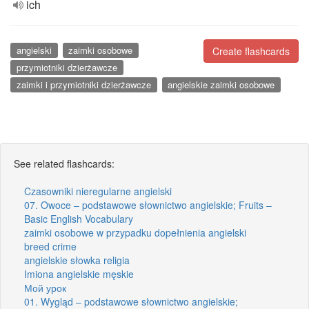
ich
angielski
zaimki osobowe
Create flashcards
przymiotniki dzierżawcze
zaimki i przymiotniki dzierżawcze
angielskie zaimki osobowe
See related flashcards:
Czasowniki nieregularne angielski
07. Owoce – podstawowe słownictwo angielskie; Fruits –
Basic English Vocabulary
zaimki osobowe w przypadku dopełnienia angielski
breed crime
angielskie słowka religia
Imiona angielskie męskie
Мой урок
01. Wygląd – podstawowe słownictwo angielskie;