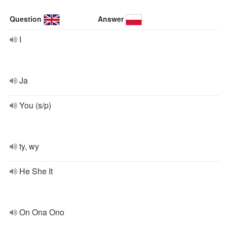
Question
Answer
I
Ja
You (s/p)
ty, wy
He She It
On Ona Ono