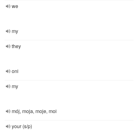
we
my
they
oni
my
mój, moja, moje, moi
your (s/p)