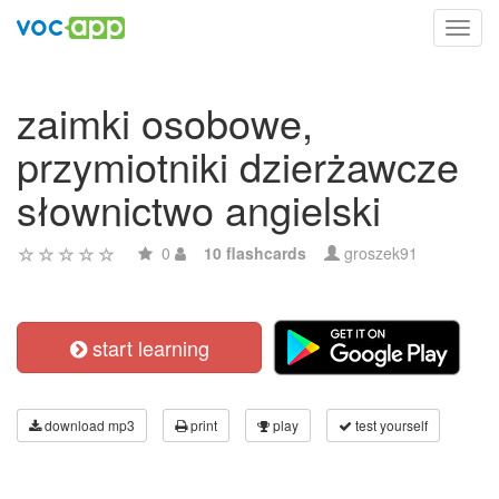
Toggl
navig
zaimki osobowe,
przymiotniki dzierżawcze
słownictwo angielski
0
10 flashcards
groszek91
start learning
download mp3
print
play
test yourself