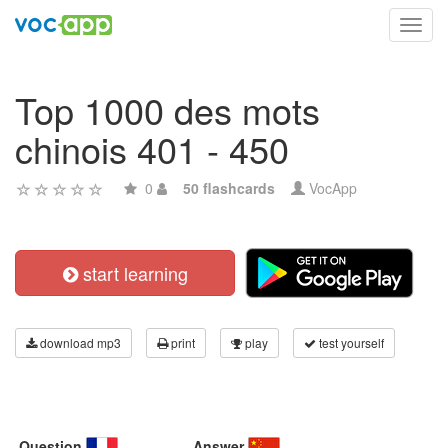
Toggl
navig
Top 1000 des mots
chinois 401 - 450
0
50 flashcards
VocApp
start learning
download mp3
print
play
test yourself
Question
Answer