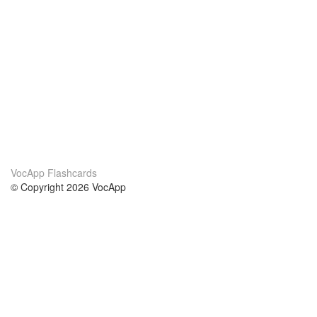
VocApp Flashcards
© Copyright 2026 VocApp
02-798 Mielczarskiego 8/58
Warsaw, Poland (EU)