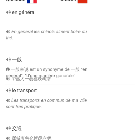
en général
En général les chinois aiment boire du
thé.
一般
一般来说 est un synonyme de 一般 "en
général", "d'une manière générale"
中国人一般喜欢喝茶.
le transport
Les transports en commun de ma ville
sont très pratique.
交通
我城市的交通很方便.