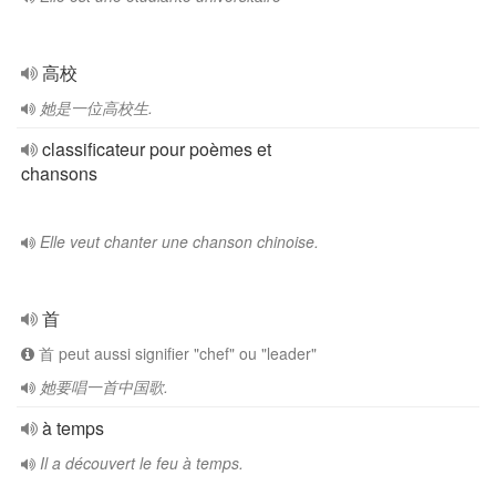
高校
她是一位高校生.
classificateur pour poèmes et
chansons
Elle veut chanter une chanson chinoise.
首
首 peut aussi signifier "chef" ou "leader"
她要唱一首中国歌.
à temps
Il a découvert le feu à temps.