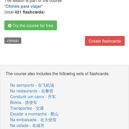
The lesson is part of the course
"
Chinês para viajar
"
(total
421 flashcards
)
Try the course for free
chiński
Create flashcards
The course also includes the following sets of flashcards:
No aeroporto - 在飞机场
No restaurante - 在餐馆
Conduzir um carro - 开车
Boleia - 搭便车
Transportes - 交通
Escalar a montanha - 爬山
Na embaixada - 在大使馆
Na cidade - 在城市