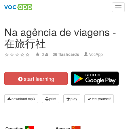
Toggl
navig
Na agência de viagens -
在旅行社
0
36 flashcards
VocApp
start learning
download mp3
print
play
test yourself
Question
Answer