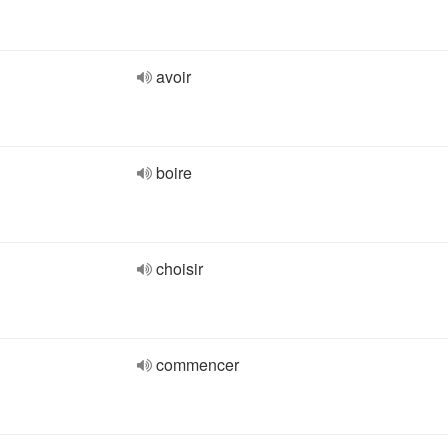
avoir
boire
choisir
commencer