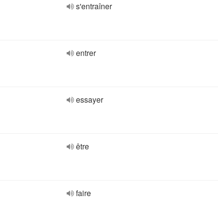
s'entraîner
entrer
essayer
être
faire