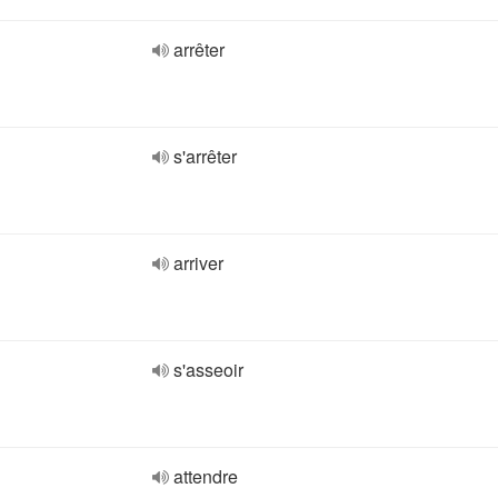
arrêter
s'arrêter
arriver
s'asseoir
attendre