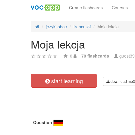
Create flashcards
Courses
języki obce
francuski
Moja lekcja
Moja lekcja
0
70 flashcards
guest3
start learning
download mp3
Question