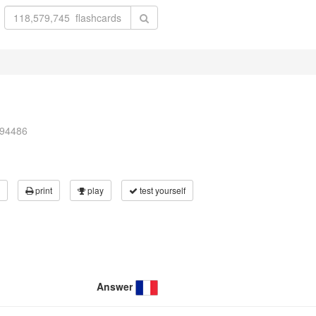
994486
print
play
test yourself
Answer