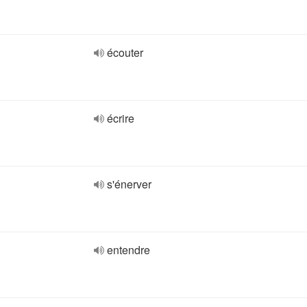
écouter
écrire
s'énerver
entendre