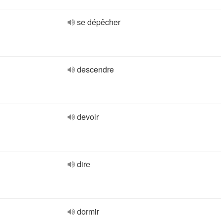
se dépêcher
descendre
devoir
dire
dormir