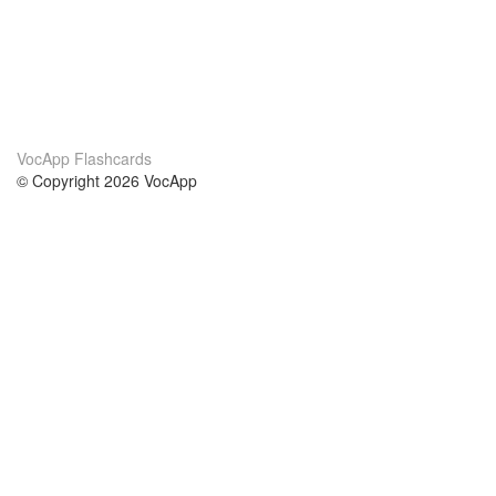
VocApp Flashcards
© Copyright 2026 VocApp
02-798 Mielczarskiego 8/58
Warsaw, Poland (EU)
About Us
Conditions
our team
100% guarantee