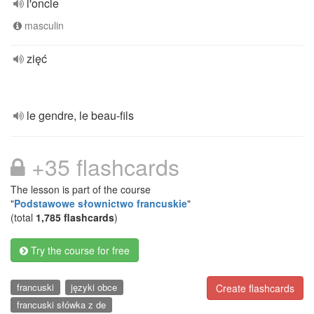
l'oncle
masculin
zięć
le gendre, le beau-fils
+35 flashcards
The lesson is part of the course
"
Podstawowe słownictwo francuskie
"
(total
1,785 flashcards
)
Try the course for free
francuski
języki obce
Create flashcards
francuski słówka z de