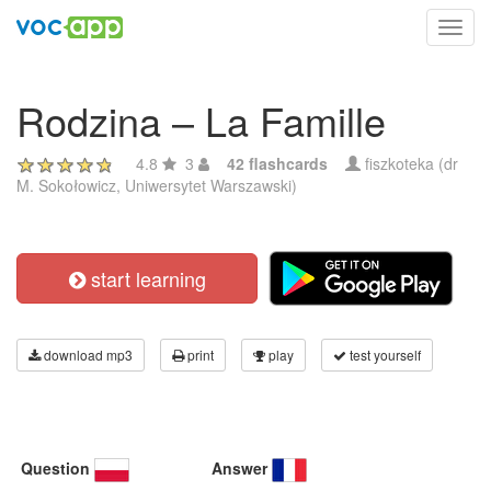
Toggl
navig
Rodzina – La Famille
4.8
3
42 flashcards
fiszkoteka (dr
M. Sokołowicz, Uniwersytet Warszawski)
start learning
download mp3
print
play
test yourself
Question
Answer