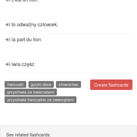
to odważny człowiek.
la part du lion
lwia część
francuski
języki obce
słownictwo
Create flashcards
przysłowia ze zwierzetami
przysłowia francuskie ze zwierzętami
See related flashcards: