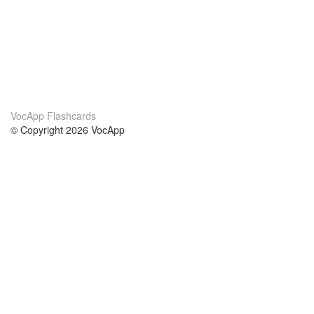
VocApp Flashcards
© Copyright 2026 VocApp
02-798 Mielczarskiego 8/58
Warsaw, Poland (EU)
About Us
Conditions