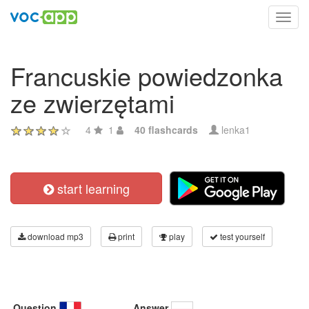
Toggl
navig
Francuskie powiedzonka
ze zwierzętami
4
1
40 flashcards
lenka1
start learning
download mp3
print
play
test yourself
Question
Answer