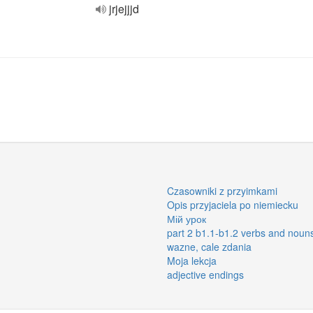
jrjejjjd
Czasowniki z przyimkami
Opis przyjaciela po niemiecku
Мій урок
part 2 b1.1-b1.2 verbs and noun
wazne, cale zdania
Moja lekcja
adjective endings