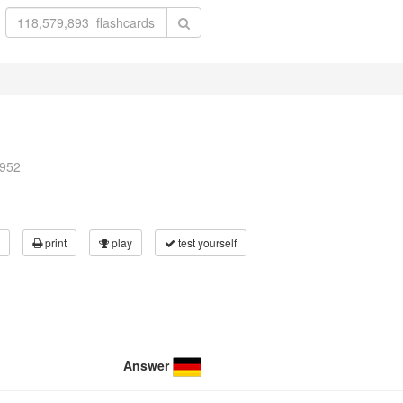
0952
print
play
test yourself
Answer