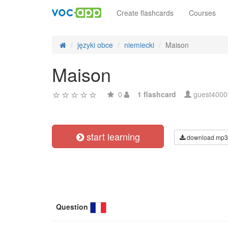
Create flashcards
Courses
języki obce
niemiecki
Maison
Maison
0
1 flashcard
guest400
start learning
download mp3
Question