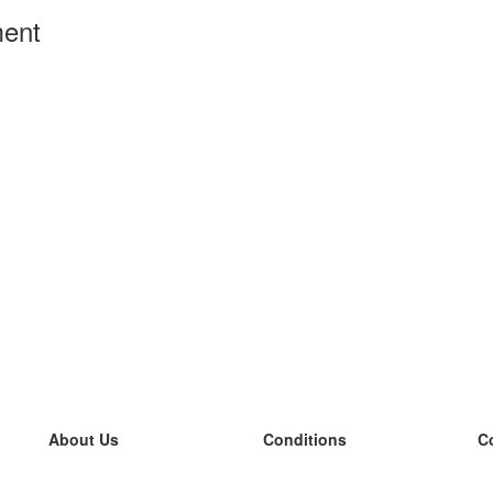
ment
About Us
Conditions
C
our team
100% guarantee
L
Blog
privacy policy
L