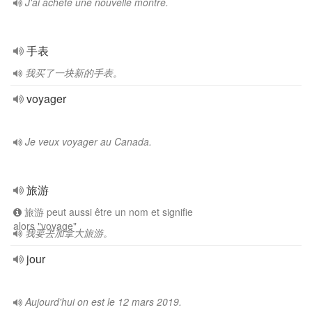
J'ai acheté une nouvelle montre.
手表
我买了一块新的手表。
voyager
Je veux voyager au Canada.
旅游
旅游 peut aussi être un nom et signifie
alors "voyage"
我要去加拿大旅游。
jour
Aujourd'hui on est le 12 mars 2019.