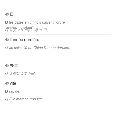
日
les dates en chinois suivent l'ordre
"année/mois/jour"
今天 2019 年 3 月 12日。
l'année dernière
Je suis allé en Chine l'année dernière.
去年
去年我去了中国。
vite
rapide
Elle marche trop vite.