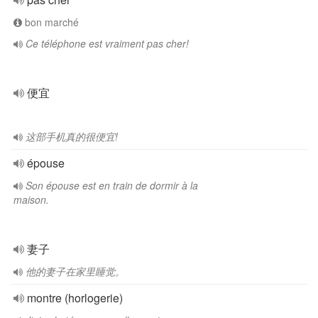
bon marché
Ce téléphone est vraiment pas cher!
便宜
这部手机真的很便宜!
épouse
Son épouse est en train de dormir à la
maison.
妻子
他的妻子在家里睡觉。
montre (horlogerie)