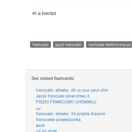
a bientot
francuski
język francuski
rozmowa telefoniczna po
See related flashcards:
francuski- słówka -36 un jour peut-etre
Język francuski słownictwo 2
FISZKI FRANCUSKI CHOMIKUJ
مم
francuski- słówka -34 projets d'avenir
francuskie powiedzonka
work
19.05.2026