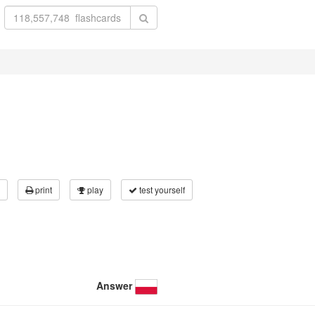
print
play
test yourself
Answer