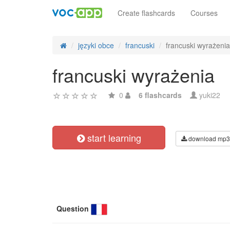
Create flashcards
Courses
języki obce
francuski
francuski wyrażenia
francuski wyrażenia
0
6 flashcards
yuki22
start learning
download mp3
Question