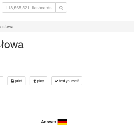
ne słowa
 słowa
print
play
test yourself
Answer