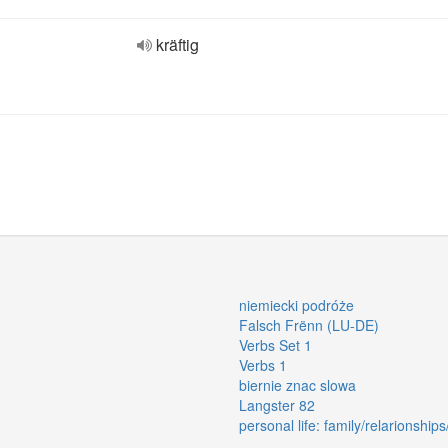
kräftig
niemiecki podróże
Falsch Frënn (LU-DE)
Verbs Set 1
Verbs 1
biernie znac slowa
Langster 82
personal life: family/relarionshi