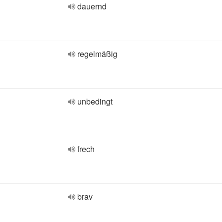
dauernd
regelmäßig
unbedingt
frech
brav