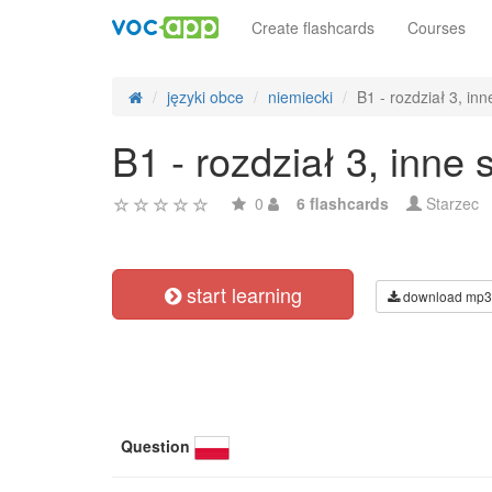
Create flashcards
Courses
języki obce
niemiecki
B1 - rozdział 3, in
B1 - rozdział 3, inne
0
6 flashcards
Starzec
start learning
download mp3
Question