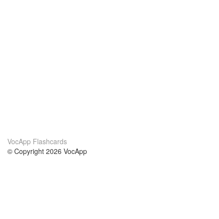
VocApp Flashcards
© Copyright 2026 VocApp
02-798 Mielczarskiego 8/58
Warsaw, Poland (EU)