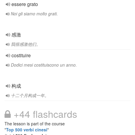
essere grato
Noi gli siamo molto grati.
感激
我很感激他们。
costituire
Dodici mesi costituiscono un anno.
构成
十二个月构成一年。
+44 flashcards
The lesson is part of the course
"
Top 500 verbi cinesi
"