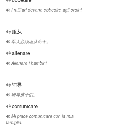
I militari devono obbedire agli ordini.
服从
军人必须服从命令。
allenare
Allenare i bambini.
辅导
辅导孩子们。
comunicare
Mi piace comunicare con la mia
famiglia.