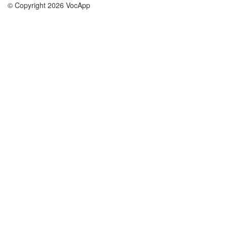
© Copyright 2026 VocApp
02-798 Mielczarskiego 8/58
Warsaw, Poland (EU)
About Us
Conditions
our team
100% guarantee
Blog
privacy policy
terms
Contact
GDPR
contact
Courses
Help
Learn German
Frequently asked questions
Learn Spanish
Learn French