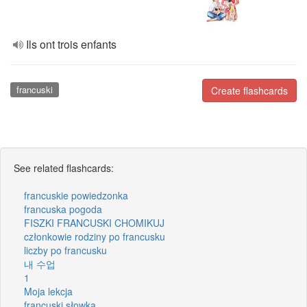
Ils ont trois enfants
francuski
Create flashcards
See related flashcards:
francuskie powiedzonka
francuska pogoda
FISZKI FRANCUSKI CHOMIKUJ
członkowie rodziny po francusku
liczby po francusku
내 수업
1
Moja lekcja
francuski słowka