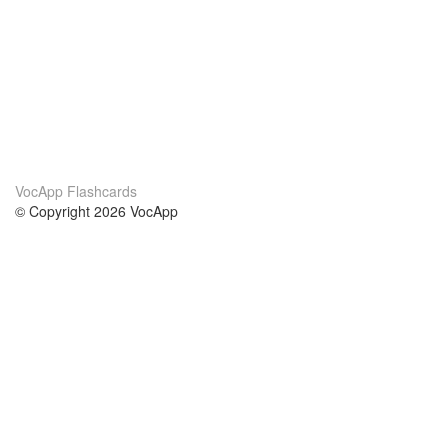
VocApp Flashcards
© Copyright 2026 VocApp
02-798 Mielczarskiego 8/58
Warsaw, Poland (EU)