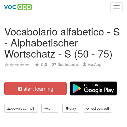
Toggl
navig
Vocabolario alfabetico - S
- Alphabetischer
Wortschatz - S (50 - 75)
0
27 flashcards
VocApp
start learning
download mp3
print
play
test yourself