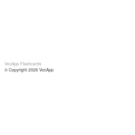
VocApp Flashcards
© Copyright 2026 VocApp
02-798 Mielczarskiego 8/58
Warsaw, Poland (EU)