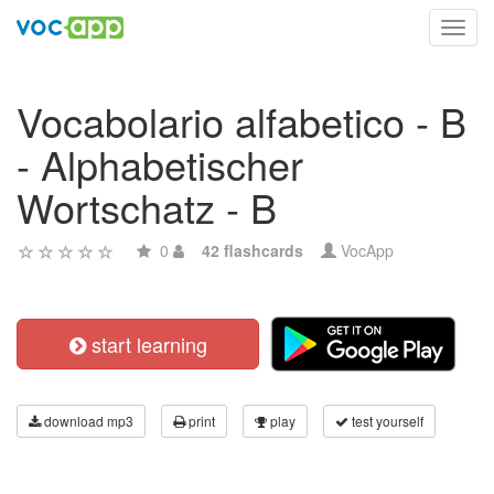
Toggl
navig
Vocabolario alfabetico - B
- Alphabetischer
Wortschatz - B
0
42 flashcards
VocApp
start learning
download mp3
print
play
test yourself