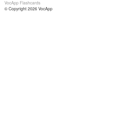
VocApp Flashcards
© Copyright 2026 VocApp
02-798 Mielczarskiego 8/58
Warsaw, Poland (EU)
About Us
Conditions
our team
100% guarantee
Blog
privacy policy
terms
Contact
GDPR
contact
Courses
Help
Learn German
Frequently asked questions
Learn Spanish