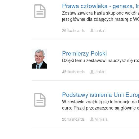
Prawa człowieka - geneza, in
Zestaw zawiera hasła skupione wokół za
jest głównie dla zdających maturę z 
26 flashcards
lenka1
Premierzy Polski
Dzięki temu zestawowi nauczysz się roz
45 flashcards
lenka1
Podstawy istnienia Unii Euro
W zestawie znajdują się informacje na 
euro. Fiszki przeznaczone są głównie
20 flashcards
Mimisia