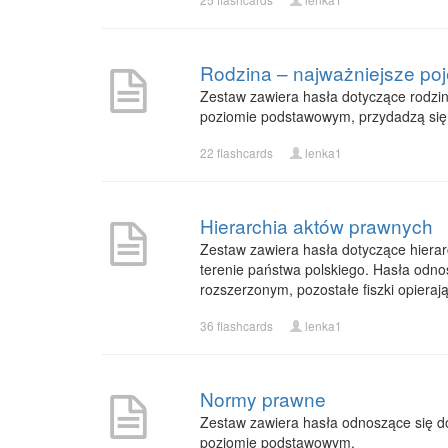
Rodzina – najważniejsze pojęc
Zestaw zawiera hasła dotyczące rodzin
poziomie podstawowym, przydadzą się t
22 flashcards
lenka1
Hierarchia aktów prawnych
Zestaw zawiera hasła dotyczące hierarc
terenie państwa polskiego. Hasła odn
rozszerzonym, pozostałe fiszki opiera
36 flashcards
lenka1
Normy prawne
Zestaw zawiera hasła odnoszące się do
poziomie podstawowym.