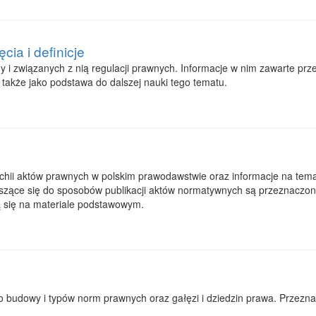
ia i definicje
y i związanych z nią regulacji prawnych. Informacje w nim zawarte p
akże jako podstawa do dalszej nauki tego tematu.
hii aktów prawnych w polskim prawodawstwie oraz informacje na temat k
oszące się do sposobów publikacji aktów normatywnych są przeznaczo
ją się na materiale podstawowym.
 budowy i typów norm prawnych oraz gałęzi i dziedzin prawa. Przezn