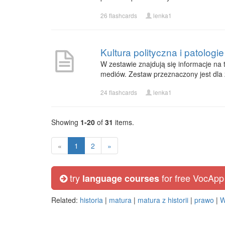
26 flashcards
lenka1
Kultura polityczna i patologi
W zestawie znajdują się informacje na t
mediów. Zestaw przeznaczony jest dla
24 flashcards
lenka1
Showing
1-20
of
31
items.
«
1
2
»
try
for free VocApp
language courses
Related:
historia
|
matura
|
matura z historii
|
prawo
|