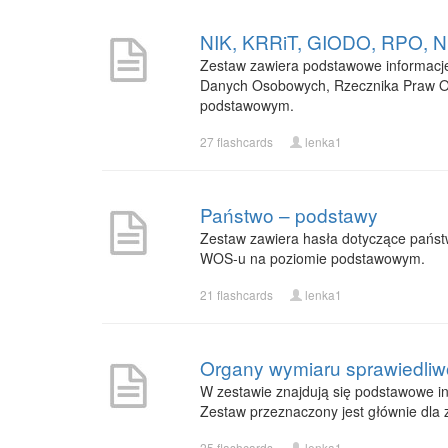
NIK, KRRiT, GIODO, RPO, NBP
Zestaw zawiera podstawowe informacje o
Danych Osobowych, Rzecznika Praw Ob
podstawowym.
27 flashcards
lenka1
Państwo – podstawy
Zestaw zawiera hasła dotyczące państw
WOS-u na poziomie podstawowym.
21 flashcards
lenka1
Organy wymiaru sprawiedliw
W zestawie znajdują się podstawowe in
Zestaw przeznaczony jest głównie dl
25 flashcards
lenka1