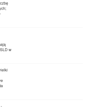
iczbę
ych;
ę
mają
- SLD w
ielki
we
ta
 -