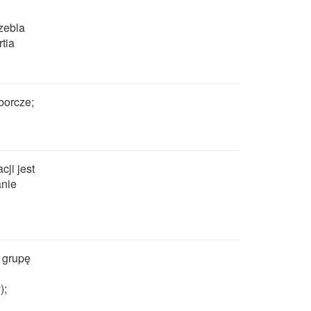
zebla
tia
borcze;
ji jest
anie
 grupę
);