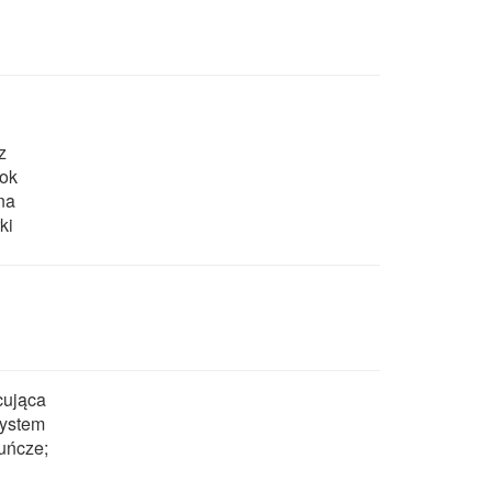
z
bok
na
ki
acująca
system
uńcze;