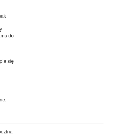
nak
y
ramu do
pia się
ne;
odzina