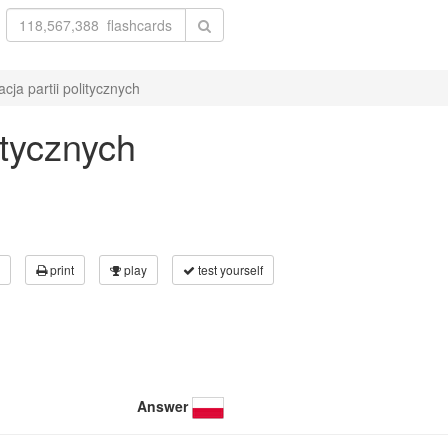
acja partii politycznych
litycznych
print
play
test yourself
Answer