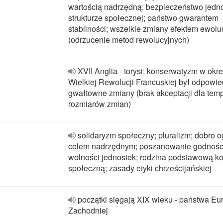
wartością nadrzędną; bezpieczeństwo jedno
strukturze społecznej; państwo gwarantem
stabilności; wszelkie zmiany efektem ewoluc
(odrzucenie metod rewolucyjnych)
XVII Anglia - torysi; konserwatyzm w okre
Wielkiej Rewolucji Francuskiej był odpowie
gwałtowne zmiany (brak akceptacji dla temp
rozmiarów zmian)
solidaryzm społeczny; pluralizm; dobro o
celem nadrzędnym; poszanowanie godności
wolności jednostek; rodzina podstawową k
społeczną; zasady etyki chrześcijańskiej
początki sięgają XIX wieku - państwa Eu
Zachodniej