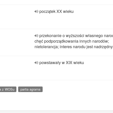
początek XX wieku
przekonanie o wyższości własnego naro
chęć podporządkowania innych narodów;
nietolerancja; interes narodu jest nadrzędny
powstawały w XIX wieku
a z WOSu
partia agrarna