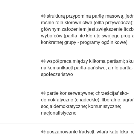
strukturą przypomina partię masową, jed
rośnie rola kierownictwa (elita przywódcza);
głównym założeniem jest zwiększenie liczb
wyborców (partia nie kieruje swojego prog
konkretnej grupy - programy ogólnikowe)
współpraca między kilkoma partiami; sku
na komunikacji partia-państwo, a nie partia-
społeczeństwo
partie konserwatywne; chrześcijańsko-
demokratyczne (chadeckie); liberalne; agrar
socjaldemokratyczne; komunistyczne;
nacjonalistyczne
poszanowanie tradycji; wiara katolicka; r