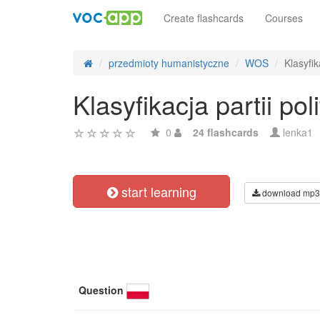
Create flashcards
Courses
przedmioty humanistyczne
WOS
Klasyfik
Klasyfikacja partii po
0
24 flashcards
lenka1
start learning
download mp3
Question