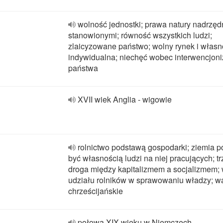
wolność jednostki; prawa natury nadrzę
stanowionymi; równość wszystkich ludzi;
zlaicyzowane państwo; wolny rynek i włas
indywidualna; niechęć wobec interwencjon
państwa
XVII wiek Anglia - wigowie
rolnictwo podstawą gospodarki; ziemia 
być własnością ludzi na niej pracujących; tr
droga między kapitalizmem a socjalizmem; 
udziału rolników w sprawowaniu władzy; wa
chrześcijańskie
połowa XIX wieku w Niemczech