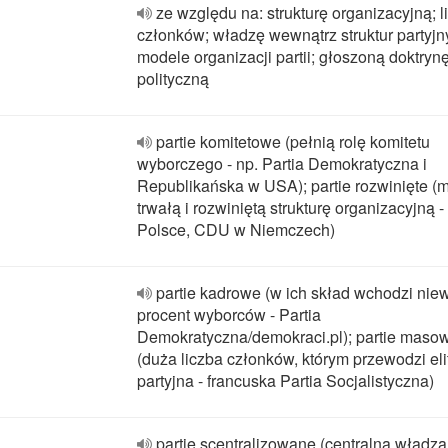
ze względu na: strukturę organizacyjną; l
członków; władzę wewnątrz struktur partyjn
modele organizacji partii; głoszoną doktryn
polityczną
partie komitetowe (pełnią rolę komitetu
wyborczego - np. Partia Demokratyczna i
Republikańska w USA); partie rozwinięte (
trwałą i rozwiniętą strukturę organizacyjną 
Polsce, CDU w Niemczech)
partie kadrowe (w ich skład wchodzi niew
procent wyborców - Partia
Demokratyczna/demokraci.pl); partie maso
(duża liczba członków, którym przewodzi eli
partyjna - francuska Partia Socjalistyczna)
partie scentralizowane (centralna władza