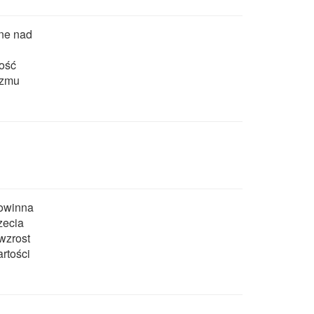
dne nad
ność
izmu
powinna
zecia
wzrost
rtości