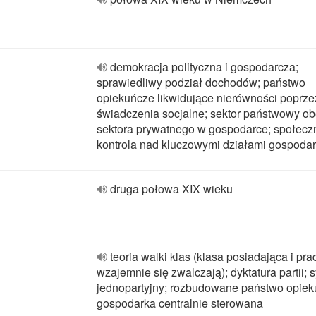
demokracja polityczna i gospodarcza;
sprawiedliwy podział dochodów; państwo
opiekuńcze likwidujące nierówności poprze
świadczenia socjalne; sektor państwowy o
sektora prywatnego w gospodarce; społecz
kontrola nad kluczowymi działami gospodar
druga połowa XIX wieku
teoria walki klas (klasa posiadająca i pr
wzajemnie się zwalczają); dyktatura partii; 
jednopartyjny; rozbudowane państwo opiek
gospodarka centralnie sterowana