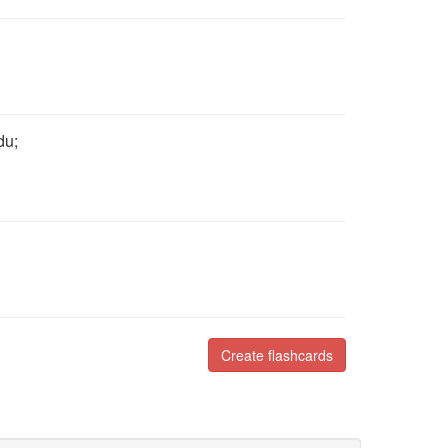
du;
Create flashcards