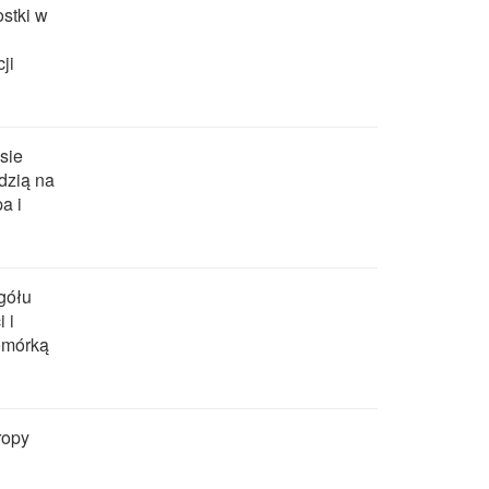
stki w
ji
sie
dzią na
a i
gółu
 i
omórką
ropy