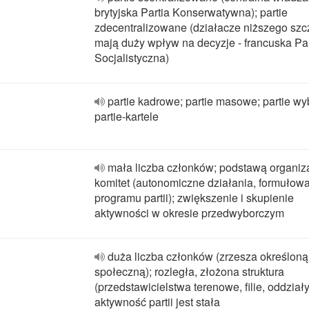
brytyjska Partia Konserwatywna); partie
zdecentralizowane (działacze niższego szc
mają duży wpływ na decyzje - francuska Par
Socjalistyczna)
partie kadrowe; partie masowe; partie wy
partie-kartele
mała liczba członków; podstawą organizac
komitet (autonomiczne działania, formułow
programu partii); zwiększenie i skupienie
aktywności w okresie przedwyborczym
duża liczba członków (zrzesza określoną
społeczną); rozległa, złożona struktura
(przedstawicielstwa terenowe, filie, oddziały
aktywność partii jest stała