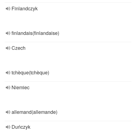
Finlandczyk
finlandais(finlandaise)
Czech
tchèque(tchèque)
Niemiec
allemand(allemande)
Duńczyk