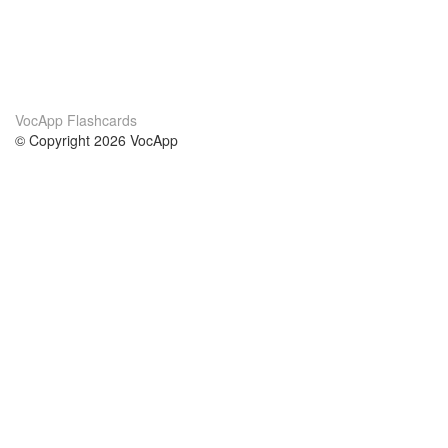
VocApp Flashcards
© Copyright 2026 VocApp
02-798 Mielczarskiego 8/58
Warsaw, Poland (EU)
About Us
Conditions
our team
100% guarantee
Blog
privacy policy
terms