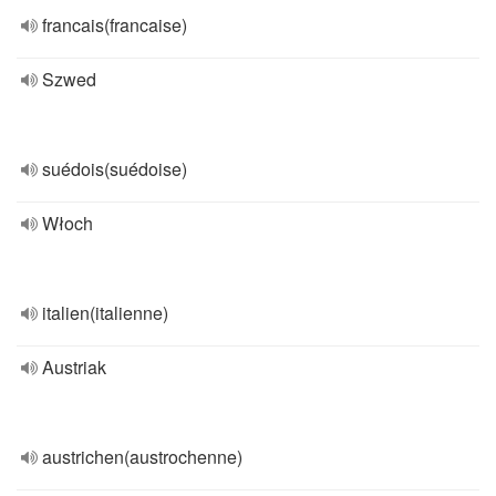
francais(francaise)
Szwed
suédois(suédoise)
Włoch
italien(italienne)
Austriak
austrichen(austrochenne)