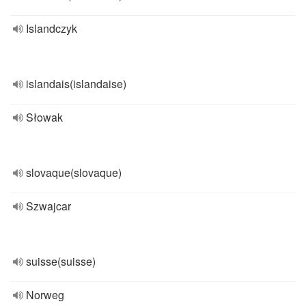
Islandczyk
islandais(islandaise)
Słowak
slovaque(slovaque)
Szwajcar
suisse(suisse)
Norweg