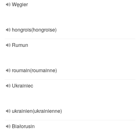
Węgier
hongrois(hongroise)
Rumun
roumain(roumainne)
Ukrainiec
ukrainien(ukrainienne)
Białorusin