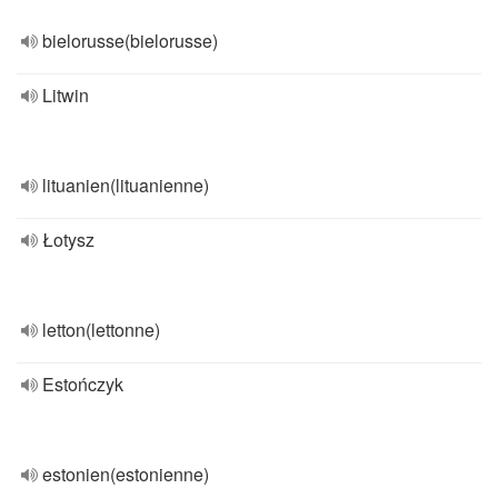
bielorusse(bielorusse)
Litwin
lituanien(lituanienne)
Łotysz
letton(lettonne)
Estończyk
estonien(estonienne)