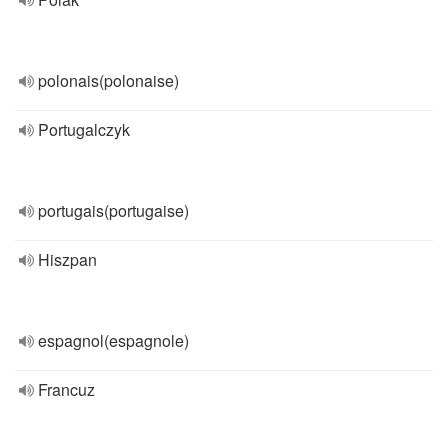
polonais(polonaise)
Portugalczyk
portugais(portugaise)
Hiszpan
espagnol(espagnole)
Francuz