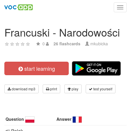
Toggl
navig
Francuski - Narodowości
0
26 flashcards
mkubicka
start learning
download mp3
print
play
test yourself
Question
Answer
Polak