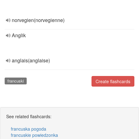
norvegien(norvegienne)
Anglik
anglais(anglaise)
francuski
Create flashcards
See related flashcards:
francuska pogoda
francuskie powiedzonka