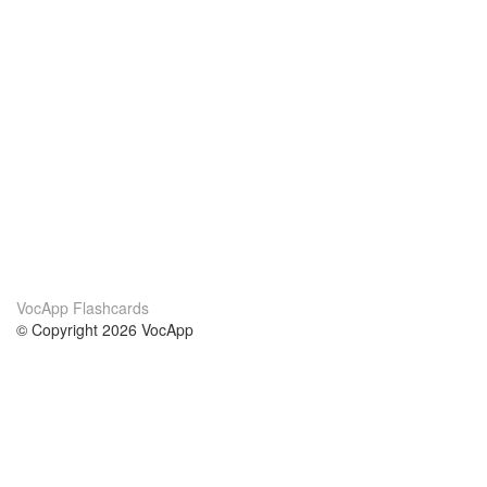
VocApp Flashcards
© Copyright 2026 VocApp
02-798 Mielczarskiego 8/58
Warsaw, Poland (EU)