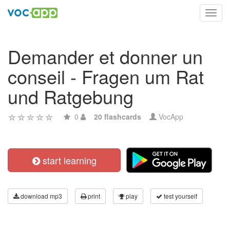
Toggl
navig
Demander et donner un
conseil - Fragen um Rat
und Ratgebung
0
20 flashcards
VocApp
start learning
download mp3
print
play
test yourself