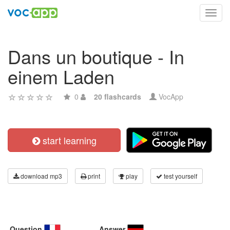
Toggl
navig
Dans un boutique - In
einem Laden
0
20 flashcards
VocApp
start learning
download mp3
print
play
test yourself
Question
Answer