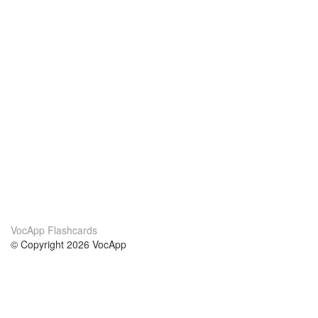
VocApp Flashcards
© Copyright 2026 VocApp
02-798 Mielczarskiego 8/58
Warsaw, Poland (EU)