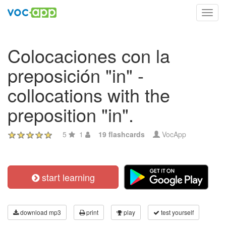
Toggl
navig
Colocaciones con la
preposición "in" -
collocations with the
preposition "in".
5
1
19 flashcards
VocApp
start learning
download mp3
print
play
test yourself