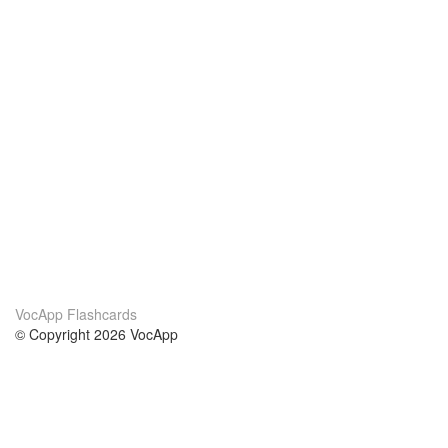
VocApp Flashcards
© Copyright 2026 VocApp
02-798 Mielczarskiego 8/58
Warsaw, Poland (EU)