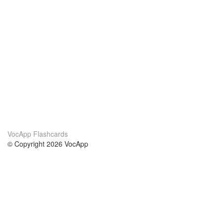
VocApp Flashcards
© Copyright 2026 VocApp
02-798 Mielczarskiego 8/58
Warsaw, Poland (EU)