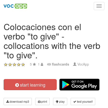
Toggl
navig
Colocaciones con el
verbo "to give" -
collocations with the verb
"to give".
5
1
49 flashcards
VocApp
start learning
download mp3
print
play
test yourself