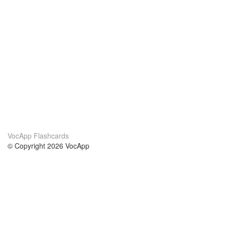
VocApp Flashcards
© Copyright 2026 VocApp
02-798 Mielczarskiego 8/58
Warsaw, Poland (EU)