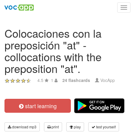
Toggl
navig
Colocaciones con la
preposición "at" -
collocations with the
preposition "at".
4.5
1
24 flashcards
VocApp
start learning
download mp3
print
play
test yourself