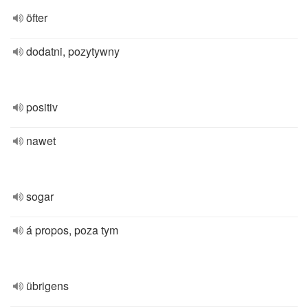
öfter
dodatni, pozytywny
positiv
nawet
sogar
á propos, poza tym
übrigens