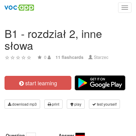
Toggl
navig
B1 - rozdział 2, inne
słowa
0
11 flashcards
Starzec
start learning
download mp3
print
play
test yourself
Question
Answer