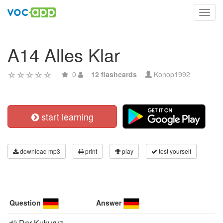
Toggl
navig
A14 Alles Klar
0
12 flashcards
Konop1992
start learning
download mp3
print
play
test yourself
Question
Answer
Der Kukuruz