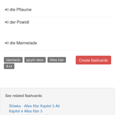
die Pflaume
der Powidl
die Marmelade
niemiecki
języki obce
Alles klar
Create flashcards
A14
See related flashcards:
Słówka - Alles Klar Kapitel 3 A6
Kapitel 4 Alles Klar 3