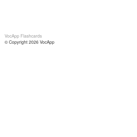
VocApp Flashcards
© Copyright 2026 VocApp
02-798 Mielczarskiego 8/58
Warsaw, Poland (EU)
About Us
Conditions
our team
100% guarantee
Blog
privacy policy
terms