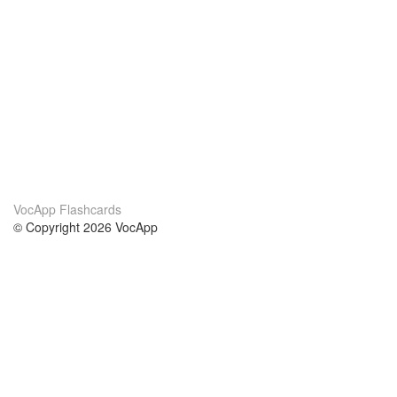
VocApp Flashcards
© Copyright 2026 VocApp
02-798 Mielczarskiego 8/58
Warsaw, Poland (EU)