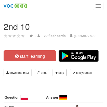
Toggl
navig
2nd 10
0
20 flashcards
guest3977829
start learning
download mp3
print
play
test yourself
Question
Answer
isc