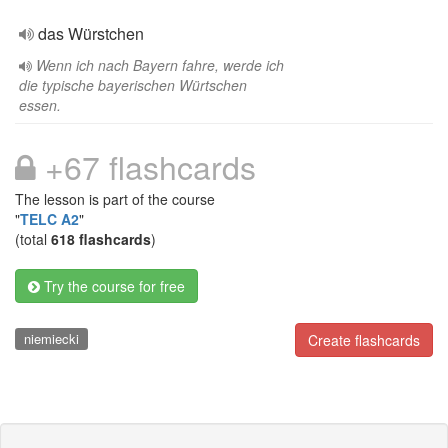
das Würstchen
Wenn ich nach Bayern fahre, werde ich
die typische bayerischen Würtschen
essen.
+67 flashcards
The lesson is part of the course
"
TELC A2
"
(total
618 flashcards
)
Try the course for free
niemiecki
Create flashcards