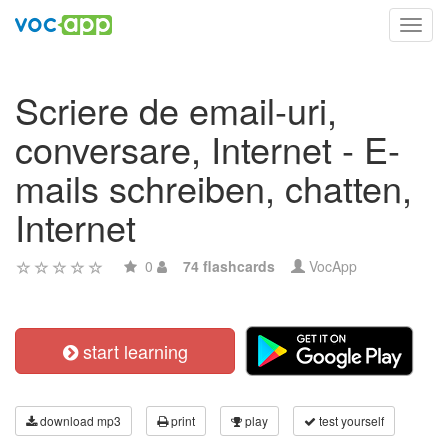
Toggl
navig
Scriere de email-uri,
conversare, Internet - E-
mails schreiben, chatten,
Internet
0
74 flashcards
VocApp
start learning
download mp3
print
play
test yourself