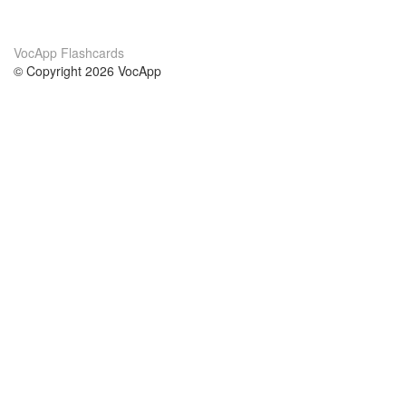
VocApp Flashcards
© Copyright 2026 VocApp
02-798 Mielczarskiego 8/58
Warsaw, Poland (EU)
About Us
Conditions
our team
100% guarantee
Blog
privacy policy
terms
Contact
GDPR
contact
Courses
Help