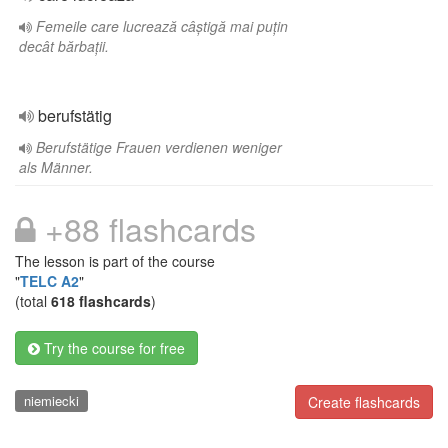
Femeile care lucrează câștigă mai puțin
decât bărbații.
berufstätig
Berufstätige Frauen verdienen weniger
als Männer.
+88 flashcards
The lesson is part of the course
"
TELC A2
"
(total
618 flashcards
)
Try the course for free
niemiecki
Create flashcards