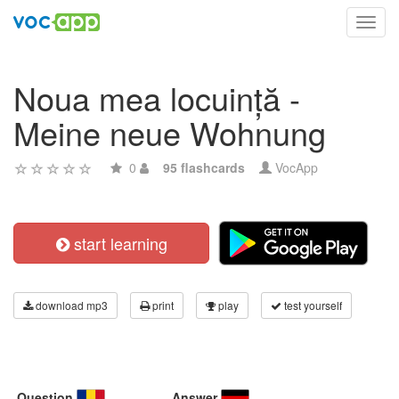
Toggl
navig
Noua mea locuință -
Meine neue Wohnung
0
95 flashcards
VocApp
start learning
download mp3
print
play
test yourself
Question
Answer