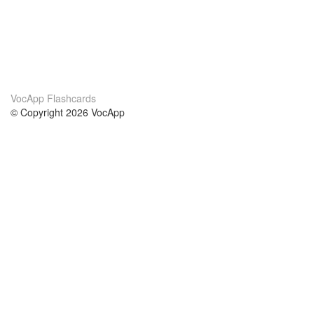
VocApp Flashcards
© Copyright 2026 VocApp
02-798 Mielczarskiego 8/58
Warsaw, Poland (EU)
About Us
Conditions
our team
100% guarantee
Blog
privacy policy