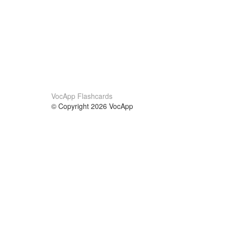
VocApp Flashcards
© Copyright 2026 VocApp
02-798 Mielczarskiego 8/58
Warsaw, Poland (EU)