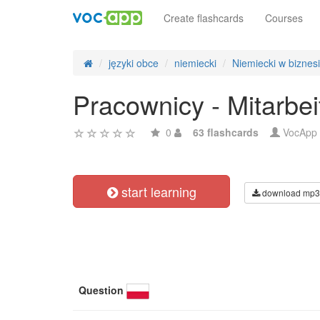
Create flashcards
Courses
języki obce
niemiecki
Niemiecki w biznes
Pracownicy - Mitarbei
0
63 flashcards
VocApp
start learning
download mp3
Question