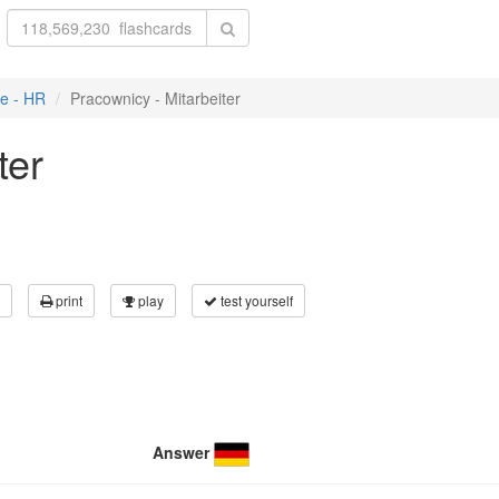
ie - HR
Pracownicy - Mitarbeiter
ter
print
play
test yourself
Answer