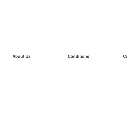
About Us
Conditions
C
our team
100% guarantee
L
Blog
privacy policy
L
terms
L
Contact
GDPR
L
contact
L
More
L
Help
new flashcards
Frequently asked questions
some blogs
a catalogue