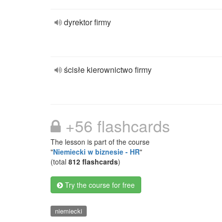
dyrektor firmy
ścisłe kierownictwo firmy
+56 flashcards
The lesson is part of the course
"
Niemiecki w biznesie - HR
"
(total
812 flashcards
)
Try the course for free
niemiecki