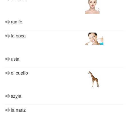
ramie
la boca
usta
el cuello
szyja
la nariz