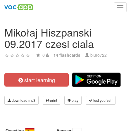
Toggl
navig
Mikołaj Hiszpanski
09.2017 czesi ciala
0
14 flashcards
biuro722
start learning
download mp3
print
play
test yourself
Question
Answer