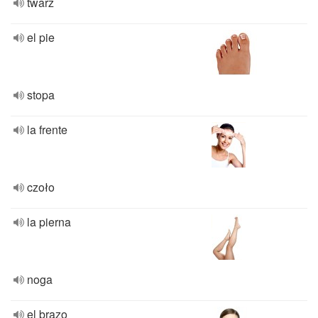
twarz
el pie
stopa
la frente
czoło
la pierna
noga
el brazo